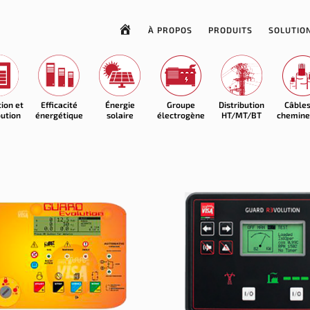
À PROPOS
PRODUITS
SOLUTIO
tion et
Efficacité
Énergie
Groupe
Distribution
Câbles
bution
énergétique
solaire
électrogène
HT/MT/BT
chemin