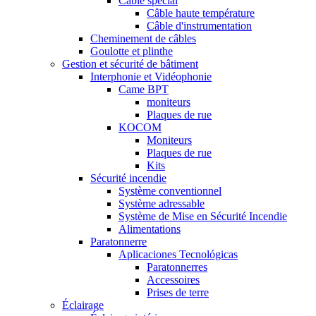
Câble special
Câble haute température
Câble d'instrumentation
Cheminement de câbles
Goulotte et plinthe
Gestion et sécurité de bâtiment
Interphonie et Vidéophonie
Came BPT
moniteurs
Plaques de rue
KOCOM
Moniteurs
Plaques de rue
Kits
Sécurité incendie
Système conventionnel
Système adressable
Système de Mise en Sécurité Incendie
Alimentations
Paratonnerre
Aplicaciones Tecnológicas
Paratonnerres
Accessoires
Prises de terre
Éclairage