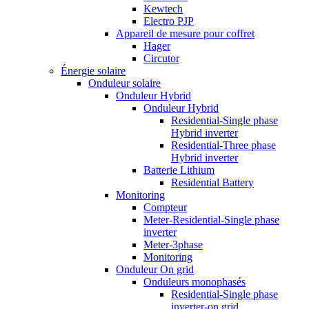
Kewtech
Electro PJP
Appareil de mesure pour coffret
Hager
Circutor
Énergie solaire
Onduleur solaire
Onduleur Hybrid
Onduleur Hybrid
Residential-Single phase
Hybrid inverter
Residential-Three phase
Hybrid inverter
Batterie Lithium
Residential Battery
Monitoring
Compteur
Meter-Residential-Single phase
inverter
Meter-3phase
Monitoring
Onduleur On grid
Onduleurs monophasés
Residential-Single phase
inverter-on grid