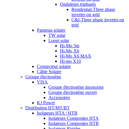
Onduleurs triphasés
Residential-Three phase
inverter-on grid
C&I-Three phase inverter-on
grid
Panneau solaire
TW solar
Longi solar
Hi-Mo 5m
Hi-Mo X6
Hi-Mo X6 MAX
Hi-mo X10
Connecteur solaire
Câble Solaire
Groupe électrogène
VISA
Groupe électrogène insonorise
Groupe électrogène ouvert
Accessoires
KJ Power
Distribution HT/MT/BT
Isolateurs HTA / HTB
Isolateurs Composites HTA
Isolateurs Composites HTB
Isolateurs Rigides