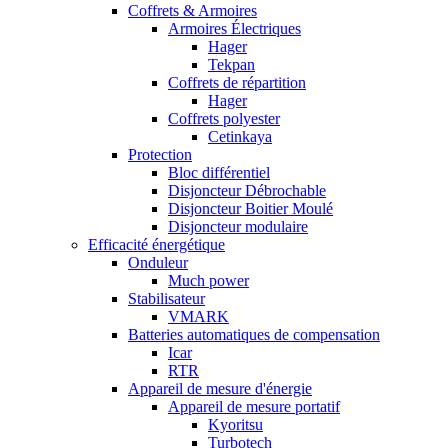
Coffrets & Armoires
Armoires Électriques
Hager
Tekpan
Coffrets de répartition
Hager
Coffrets polyester
Cetinkaya
Protection
Bloc différentiel
Disjoncteur Débrochable
Disjoncteur Boitier Moulé
Disjoncteur modulaire
Efficacité énergétique
Onduleur
Much power
Stabilisateur
VMARK
Batteries automatiques de compensation
Icar
RTR
Appareil de mesure d'énergie
Appareil de mesure portatif
Kyoritsu
Turbotech