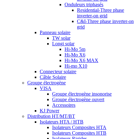
Onduleurs triphasés
Residential-Three phase
inverter-on grid
C&I-Three phase inverter-on
grid
Panneau solaire
TW solar
Longi solar
Hi-Mo 5m
Hi-Mo X6
Hi-Mo X6 MAX
Hi-mo X10
Connecteur solaire
Câble Solaire
Groupe électrogène
VISA
Groupe électrogène insonorise
Groupe électrogène ouvert
Accessoires
KJ Power
Distribution HT/MT/BT
Isolateurs HTA / HTB
Isolateurs Composites HTA
Isolateurs Composites HTB
Isolateurs Rigides