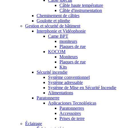
Câble special
Câble haute température
Câble d'instrumentation
Cheminement de câbles
Goulotte et plinthe
Gestion et sécurité de bâtiment
Interphonie et Vidéophonie
Came BPT
moniteurs
Plaques de rue
KOCOM
Moniteurs
Plaques de rue
Kits
Sécurité incendie
Système conventionnel
Système adressable
Système de Mise en Sécurité Incendie
Alimentations
Paratonnerre
Aplicaciones Tecnológicas
Paratonnerres
Accessoires
Prises de terre
Éclairage