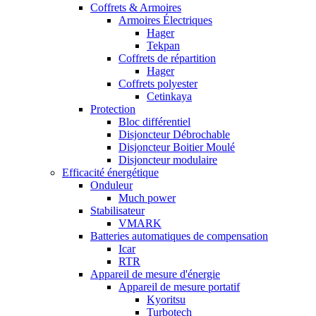
Coffrets & Armoires
Armoires Électriques
Hager
Tekpan
Coffrets de répartition
Hager
Coffrets polyester
Cetinkaya
Protection
Bloc différentiel
Disjoncteur Débrochable
Disjoncteur Boitier Moulé
Disjoncteur modulaire
Efficacité énergétique
Onduleur
Much power
Stabilisateur
VMARK
Batteries automatiques de compensation
Icar
RTR
Appareil de mesure d'énergie
Appareil de mesure portatif
Kyoritsu
Turbotech