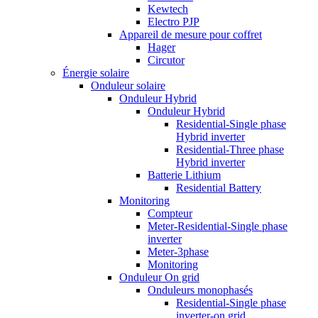
Kewtech
Electro PJP
Appareil de mesure pour coffret
Hager
Circutor
Énergie solaire
Onduleur solaire
Onduleur Hybrid
Onduleur Hybrid
Residential-Single phase
Hybrid inverter
Residential-Three phase
Hybrid inverter
Batterie Lithium
Residential Battery
Monitoring
Compteur
Meter-Residential-Single phase
inverter
Meter-3phase
Monitoring
Onduleur On grid
Onduleurs monophasés
Residential-Single phase
inverter-on grid