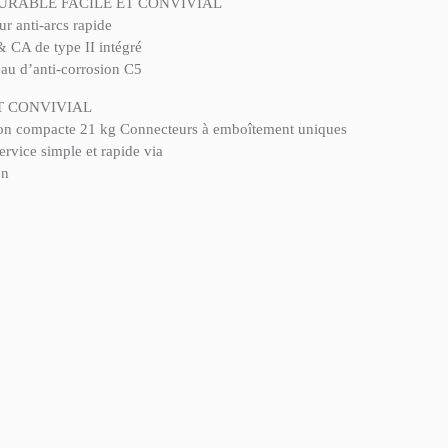
URABLE FACILE ET CONVIVIAL
ur anti-arcs rapide
 CA de type II intégré
eau d’anti-corrosion C5
T CONVIVIAL
on compacte 21 kg Connecteurs à emboîtement uniques
ervice simple et rapide via
on