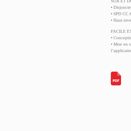
SÛR ET D
• Disjoncte
• SPD CC &
• Haut niv
FACILE E
• Concepti
• Mise en s
l’applicati