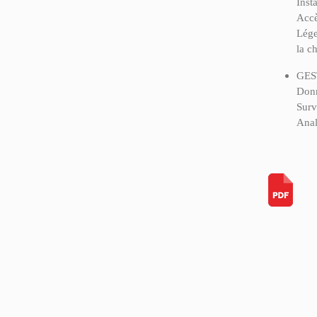
Inst
Accè
Lége
la c
GES
Donn
Surv
Anal