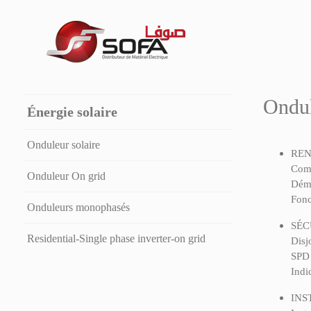
Ondul
Énergie solaire
Onduleur solaire
REN
Comp
Onduleur On grid
Déma
Fonc
Onduleurs monophasés
SÉC
Residential-Single phase inverter-on grid
Disj
SPD 
Indi
INS