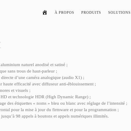
À PROPOS
PRODUITS
SOLUTIONS
M
 aluminium naturel anodisé et satiné ;
que sans trous de haut-parleur ;
directe d’une caméra analogique (audio X1) ;
r haute efficacité avec diffuseur anti-éblouissement ;
ores et visuels ;
n HD et technologie HDR (High Dynamic Range) ;
age des étiquettes « noms » bleu ou blanc avec réglage de l’intensité ;
ontal pour la mise à jour du firmware et pour la programmation ;
 jusqu’à 98 appels à boutons et appels numériques illimités.