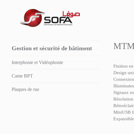
MT
Gestion et sécurité de bâtiment
Interphonie et Vidéophonie
Finition en
Design uni
Came BPT
Connexion 
Illuminateu
Plaques de rue
Signaux son
Résolutio
Rétroéclair
MiniUSB fr
Expansible