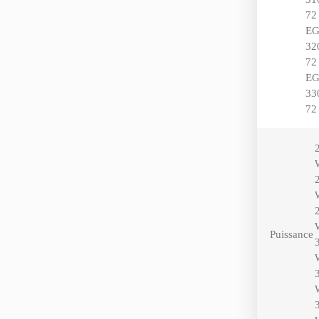
72
E
32
72
E
33
72
Puissance