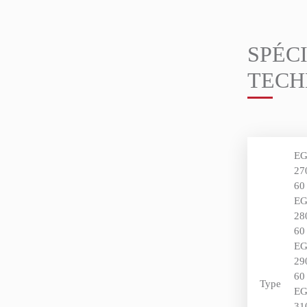
SPÉC
TECH
E
27
60
E
28
60
E
29
60
Type
E
31