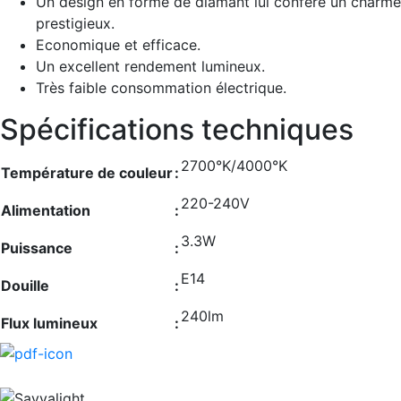
Un design en forme de diamant lui confère un charme
prestigieux.
Economique et efficace.
Un excellent rendement lumineux.
Très faible consommation électrique.
Spécifications techniques
2700°K/4000°K
Température de couleur
:
220-240V
Alimentation
:
3.3W
Puissance
:
E14
Douille
:
240lm
Flux lumineux
: