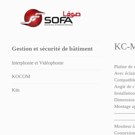
KC-M
Gestion et sécurité de bâtiment
Interphonie et Vidéophonie
Platine de 
Avec éclair
KOCOM
Compatible
Angle de c
Kits
Installatio
Dimension 
Montage ap
-------------
-------------
Moniteur à
Connexion 