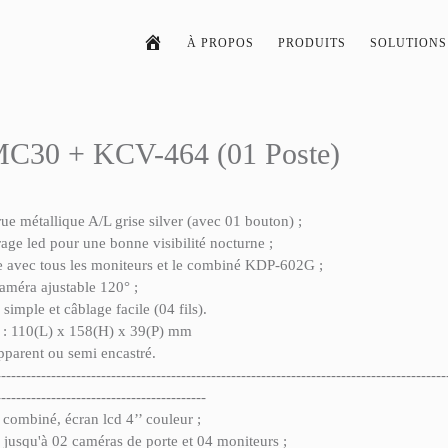
À PROPOS
PRODUITS
SOLUTIONS
C30 + KCV-464 (01 Poste)
rue métallique A/L grise silver (avec 01 bouton) ;
age led pour une bonne visibilité nocturne ;
 avec tous les moniteurs et le combiné KDP-602G ;
améra ajustable 120° ;
n simple et câblage facile (04 fils).
: 110(L) x 158(H) x 39(P) mm
parent ou semi encastré.
------------------------------------------------------------------------------------------
------------------------------------------
 combiné, écran lcd 4’’ couleur ;
jusqu'à 02 caméras de porte et 04 moniteurs ;