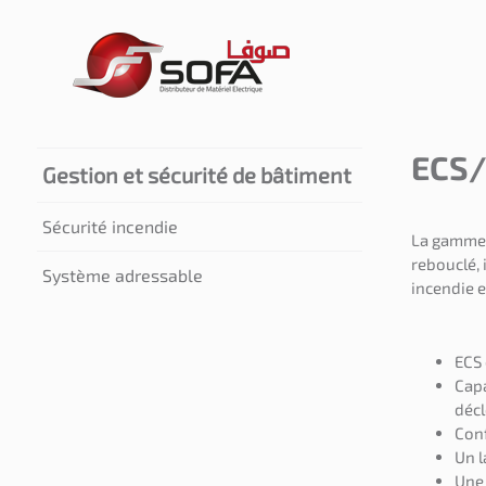
ECS/
Gestion et sécurité de bâtiment
Sécurité incendie
La gamme 
rebouclé, 
Système adressable
incendie e
ECS
Capa
déc
Conf
Un l
Une 