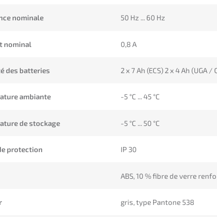
nce nominale
50 Hz ... 60 Hz
t nominal
0,8 A
é des batteries
2 x 7 Ah (ECS) 2 x 4 Ah (UGA /
ature ambiante
-5 °C ... 45 °C
ature de stockage
-5 °C ... 50 °C
de protection
IP 30
ABS, 10 % fibre de verre renfo
r
gris, type Pantone 538