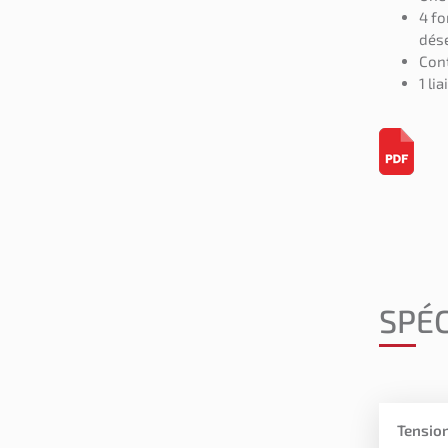
4 fo
dés
Cont
1 li
SPÉC
Tensio