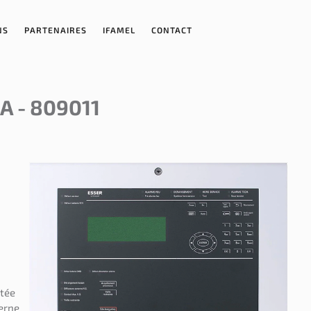
NS
PARTENAIRES
IFAMEL
CONTACT
A - 809011
itée
terne