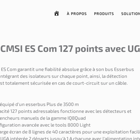
À PROPOS
PRODUITS
SOLUTIO
CMSI ES Com 127 points avec UG
ES Com garantit une fiabilité absolue grâce à son bus Esserbus
intégrant des isolateurs sur chaque point, ainsi, la détection
st totalement sécurisée en cas de court-circuit sur un câble.
 équipé d'un esserbus Plus de 3500 m
cité 127 points adressables fonctionne avec les détecteurs et
lencheurs manuels de la gamme IQ8Quad
iguration avancée avec le tools 8000 Light
arge écran de 8 lignes de 40 caractères pour une exploitation facil
UGA intégrée 2 départs jusqu'à 1 A chacune avec l'alimentation in