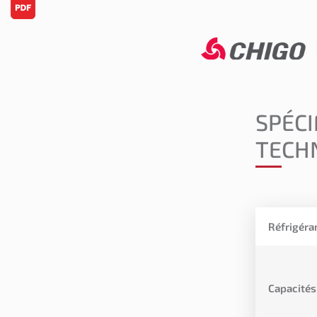
SPÉCI
TECH
Réfrigéra
Capacités