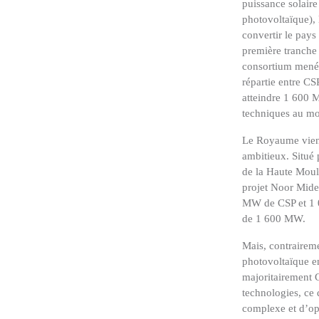
puissance solaire
photovoltaïque), 
convertir le pays
première tranche 
consortium mené
répartie entre CS
atteindre 1 600 M
techniques au m
Le Royaume vient 
ambitieux. Situé 
de la Haute Moulo
projet Noor Mide
MW de CSP et 1 0
de 1 600 MW.
Mais, contrairem
photovoltaïque e
majoritairement 
technologies, ce 
complexe et d’opt