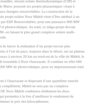
 installée, mixant solaire thermodynamique (CSP) et
le Maroc poursuit ses projets pharaoniques visant à
 aux énergies renouvelables. La construction de la
du projet solaire Noor Midelt vient d’être attribué à un
 par EDF Renouvelables, pour une puissance 800 MW
P et photovoltaïque. Au total, ce méga-projet devrait
W, en faisant le plus grand complexe solaire multi-
onde.
de lancer la réalisation d’un projet encore plus
plus à l’est du pays, toujours dans le désert, sur un plateau
uya à environ 20 km au nord-est de la ville de Midelt, le
lt ressemble à Noor Ouarzazate. Il combine en effet 600
00 MW de photovoltaïque, pour un impressionnant total
ent à Ouarzazate et disposant d’une quatrième tranche
n complément, Midelt ne sera pas un complexe
CSP. Noor Midelt combinera réellement les deux
qui permettra à la fois d’améliorer le rendement du
imiser le prix des kilowattheures.